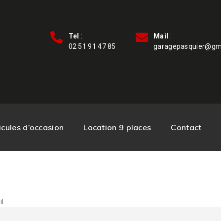
Tel
:
Mail
:
02 51 91 47 85
garagepasquier@gm
cules d’occasion
Location 9 places
Contact
il