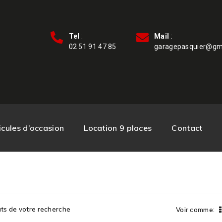
Tel
:
Mail
:
02 51 91 47 85
garagepasquier@gm
cules d’occasion
Location 9 places
Contact
ats de votre recherche
Voir comme: