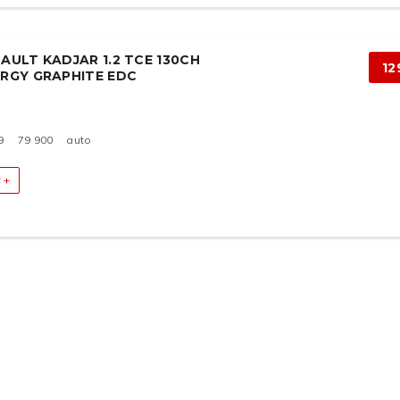
AULT KADJAR 1.2 TCE 130CH
12
RGY GRAPHITE EDC
9
79 900
auto
 +