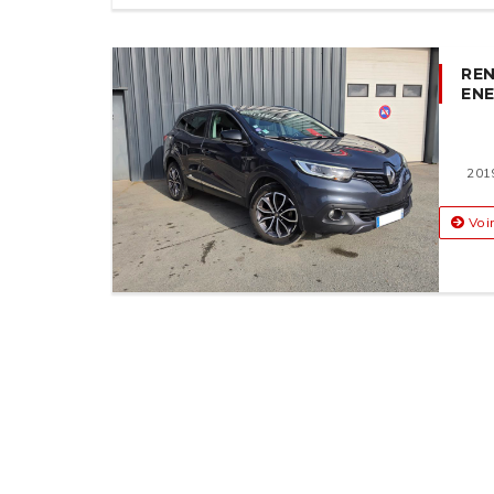
REN
ENE
201
Voir